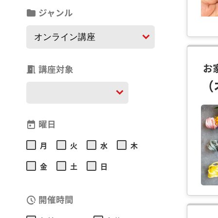
ジャンル
folder
お
講座対象
meeting_room
（
曜日
today
月
火
水
木
金
土
日
開催時間
pace