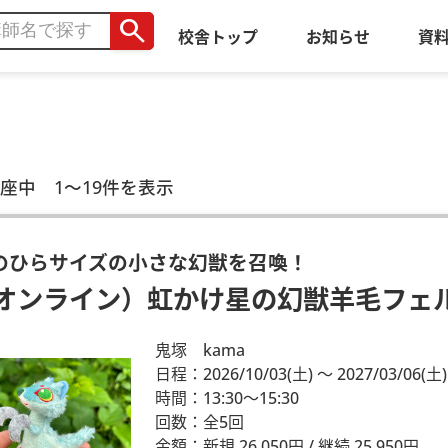
search
校舎トップ
お知らせ
資
座中 1～19件を表示
のひらサイズの小さな幻獣を召喚！
オンライン）虹かけ星の幻獣羊毛フェ
鬼塚 kama
日程：2026/10/03
(土)
～ 2027/03/06
(土)
時間：13:30～15:30
回数：全5回
金額：新規 26,050円 / 継続 25,950円