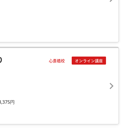
り
心斎橋校
オンライン講座
,375円