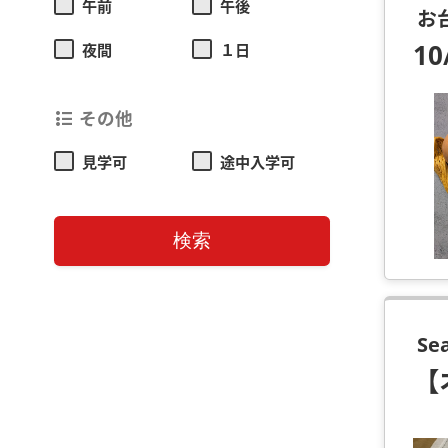
午前
午後
お
1
夜間
１日
その他
format_list_bulleted
見学可
途中入学可
検索
Se
【