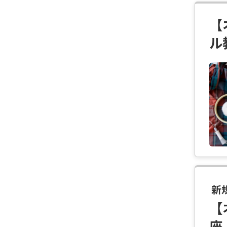
【
ル
新
【