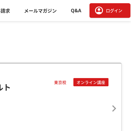
account_circle
Q&A
料請求
メールマガジン
ログイン
東京校
オンライン講座
ルト