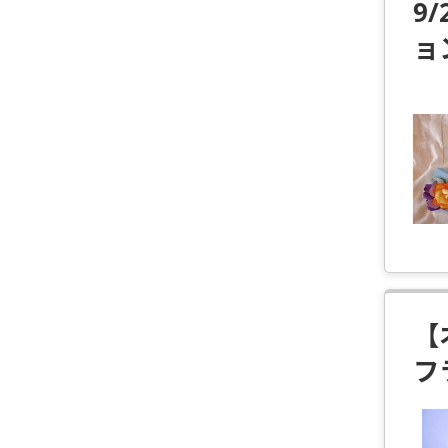
9
ョ
【
フ