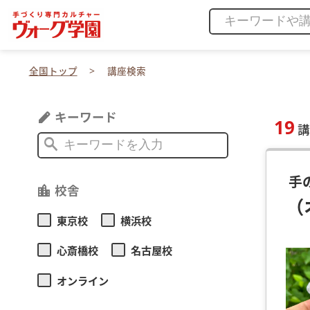
全国トップ
講座検索
キーワード
edit
19
講
search
手
校舎
location_city
（
東京校
横浜校
心斎橋校
名古屋校
オンライン