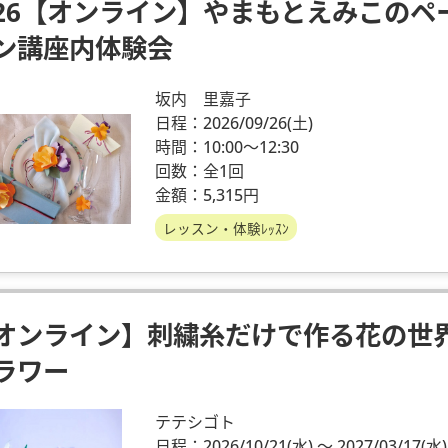
/26【オンライン】やまもとえみこの
ン講座内体験会
坂内 里嘉子
日程：2026/09/26
(土)
時間：10:00～12:30
回数：全1回
金額：5,315円
レッスン・体験ﾚｯｽﾝ
オンライン】刺繍糸だけで作る花の世
ラワー
テテシゴト
日程：2026/10/21
(水)
～ 2027/03/17
(水)