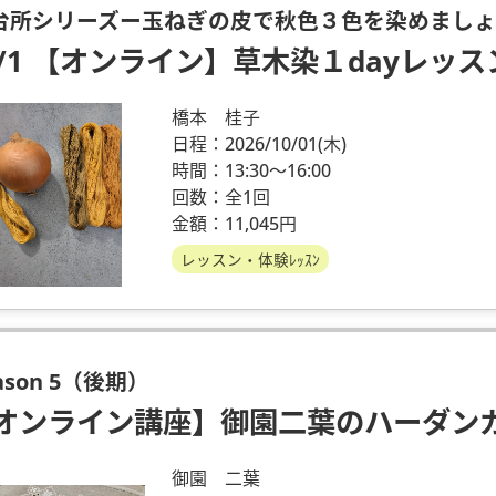
台所シリーズー玉ねぎの皮で秋色３色を染めまし
0/1 【オンライン】草木染１dayレッス
橋本 桂子
日程：2026/10/01
(木)
時間：13:30～16:00
回数：全1回
金額：11,045円
レッスン・体験ﾚｯｽﾝ
ason 5（後期）
オンライン講座】御園二葉のハーダン
御園 二葉