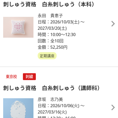
刺しゅう資格 白糸刺しゅう（本科）
永田 貴恵子
日程：2026/10/03
(土)
～
2027/03/20
(土)
時間：10:00～12:30
回数：全10回
金額：52,250円
定期講座
東京校
刺繍
刺しゅう資格 白糸刺しゅう（講師科）
彦坂 志乃美
日程：2026/10/06
(火)
～
2027/03/16
(火)