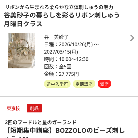
リボンから生まれる柔らかな立体刺しゅうの魅力
谷美砂子の暮らしを彩るリボン刺しゅう
月曜日クラス
谷 美砂子
日程：2026/10/26
(月)
～
2027/03/15
(月)
時間：10:00～12:30
回数：全5回
金額：27,775円
途中入学可
定期講座
満席
東京校
刺繍
2匹のプードルと星のガーランド
【短期集中講座】BOZZOLOのビーズ刺し