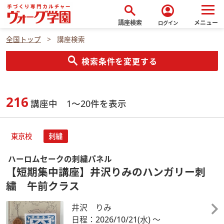
search
account_circle
講座検索
メニュー
ログイン
全国トップ
講座検索
search
検索条件を変更する
216
講座中 1～20件を表示
東京校
刺繍
ハーロムセークの刺繍パネル
【短期集中講座】井沢りみのハンガリー刺
繍 午前クラス
井沢 りみ
日程：2026/10/21
(水)
～