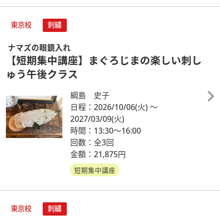
東京校
刺繍
ナマズの眼鏡入れ
【短期集中講座】まぐろじまの楽しい刺し
ゅう午後クラス
綱島 史子
日程：2026/10/06
(火)
～
2027/03/09
(火)
時間：13:30～16:00
回数：全3回
金額：21,875円
短期集中講座
東京校
刺繍