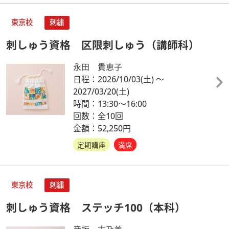
東京校
刺繍
刺しゅう資格 区限刺しゅう（講師科）
永田 貴恵子
日程：2026/10/03
(土)
～
2027/03/20
(土)
時間：13:30～16:00
回数：全10回
金額：52,250円
定期講座
満席
東京校
刺繍
刺しゅう資格 ステッチ100（本科）