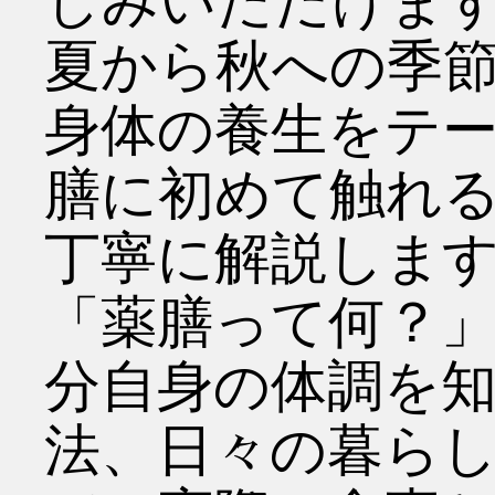
しみいただけま
夏から秋への季
身体の養生をテ
膳に初めて触れ
丁寧に解説しま
「薬膳って何？
分自身の体調を
法、日々の暮ら