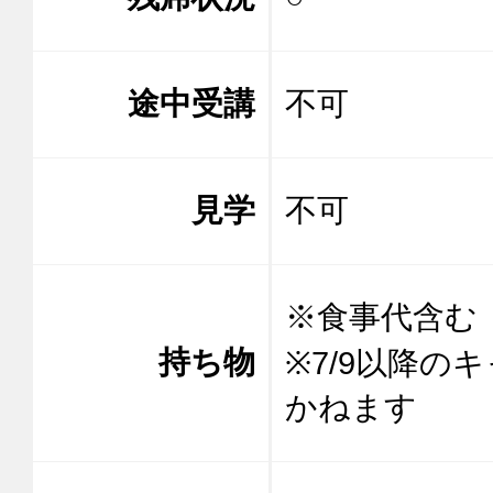
途中受講
不可
見学
不可
※食事代含む

持ち物
※7/9以降
かねます