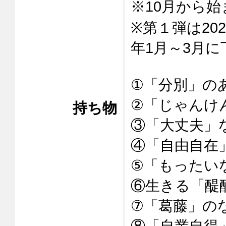
※10月から始
※第１弾は202
年1月～3月
①「分別」のあ
②「じゃんけ
持ち物
③「大丈夫」な
④「自由自在」
⑤「もったい
⑥生きる「醍醐
⑦「葛藤」のな
⑧「自業自得」