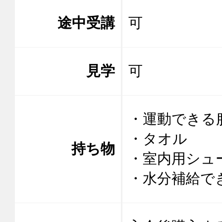
途中受講
可
見学
可
・運動できる服
・タオル

持ち物
・室内用シュー
・水分補給で