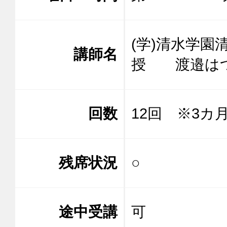
(学)清水学
講師名
授 渡邉
回数
12回 ※3カ
残席状況
○
途中受講
可