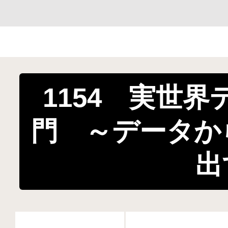
1154 実世
門 ～データか
出