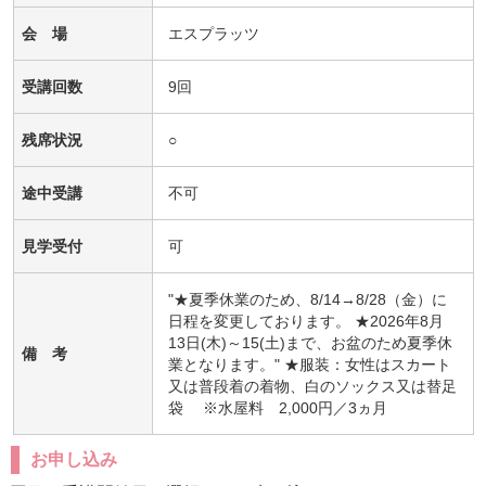
会 場
エスプラッツ
受講回数
9回
残席状況
○
途中受講
不可
見学受付
可
"★夏季休業のため、8/14→8/28（金）に
日程を変更しております。 ★2026年8月
13日(木)～15(土)まで、お盆のため夏季休
備 考
業となります。" ★服装：女性はスカート
又は普段着の着物、白のソックス又は替足
袋 ※水屋料 2,000円／3ヵ月
お申し込み