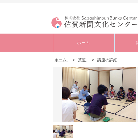
ホーム
ホーム
>
茶道
>
講座の詳細
キャリアアップ・実
務
書道
音楽
発声・ボイストレー
ニング