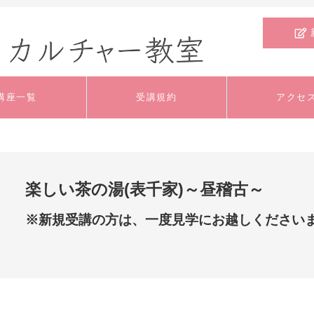
講座一覧
受講規約
アクセ
文芸・教養
料理
外国語
楽しい茶の湯(表千家)～昼稽古～
いけばな・ﾌﾗﾜｰｱﾚﾝ
工芸
手芸
ｼﾞﾒﾝﾄ
※新規受講の方は、一度見学にお越しください
舞踊・ダンス
健康・スポーツ
趣味
ジュニア・キッズ
特別講座
体験講座