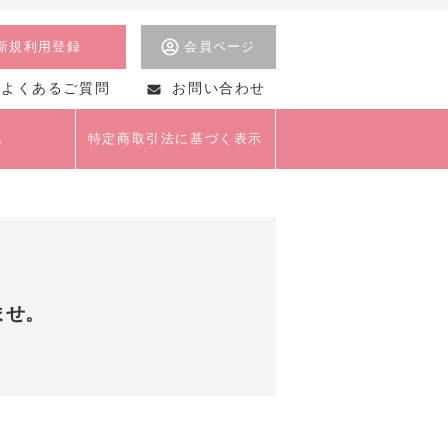
新規利用登録
会員ページ
よくあるご質問
お問い合わせ
ス
特定商取引法に基づく表示
美術
茶道
ませ。
美容・マナー・おし
ゃれ
クライアントセミナー