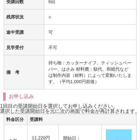
受講回数
6回
残席状況
○
途中受講
可
見学受付
不可
持ち物：カッターナイフ、ティッシュペー
パー、はさみ 材料費：額代、和紙代など
備 考
は制作内容（材料）によって変動いたしま
す。（平均1,000円前後）
お申し込み
1回目の受講開始日を選択してお申し込みください。
選択した受講開始日を元に次の画面で料金が再計算されます。
料金区分
受講料
11,220円
開始日：