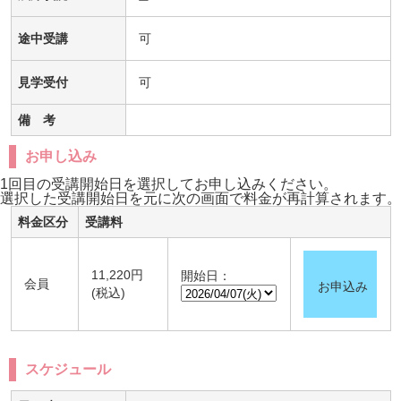
途中受講
可
見学受付
可
備 考
お申し込み
1回目の受講開始日を選択してお申し込みください。
選択した受講開始日を元に次の画面で料金が再計算されます。
料金区分
受講料
11,220円
開始日：
会員
お申込み
(税込)
スケジュール