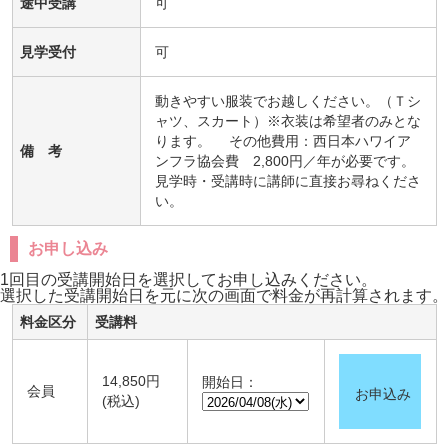
途中受講
可
見学受付
可
動きやすい服装でお越しください。（Ｔシ
ャツ、スカート）※衣装は希望者のみとな
ります。 その他費用：西日本ハワイア
備 考
ンフラ協会費 2,800円／年が必要です。
見学時・受講時に講師に直接お尋ねくださ
い。
お申し込み
1回目の受講開始日を選択してお申し込みください。
選択した受講開始日を元に次の画面で料金が再計算されます。
料金区分
受講料
14,850円
開始日：
会員
お申込み
(税込)