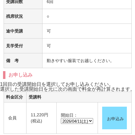
受講回数
6回
残席状況
○
途中受講
可
見学受付
可
備 考
動きやすい服装でお越しください。
お申し込み
1回目の受講開始日を選択してお申し込みください。
選択した受講開始日を元に次の画面で料金が再計算されます。
料金区分
受講料
11,220円
開始日：
会員
お申込み
(税込)