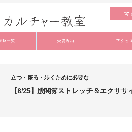
講座一覧
受講規約
アクセ
文芸・教養
料理
外国語
立つ・座る・歩くために必要な
いけばな・ﾌﾗﾜｰｱﾚﾝ
【8/25】股関節ストレッチ＆エクササ
工芸
手芸
ｼﾞﾒﾝﾄ
舞踊・ダンス
健康・スポーツ
趣味
ジュニア・キッズ
特別講座
体験講座