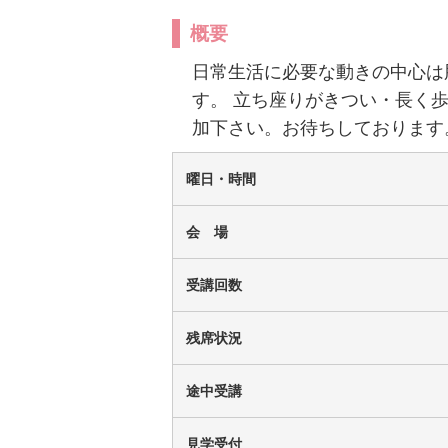
概要
ピアノ 写真販売
チケット
日常生活に必要な動きの中心は
す。 立ち座りがきつい・長く
加下さい。お待ちしております
曜日・時間
会 場
受講回数
残席状況
途中受講
見学受付