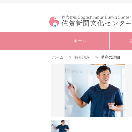
ホーム
ホーム
>
特別講座
>
講座の詳細
キャリアアップ・実
務
書道
音楽
発声・ボイストレー
ニング