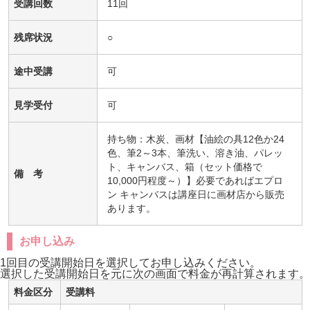
受講回数
11回
残席状況
○
途中受講
可
見学受付
可
持ち物：木炭、画材【油絵の具12色か24
色、筆2～3本、筆洗い、溶き油、パレッ
ト、キャンバス、箱（セット価格で
備 考
10,000円程度～）】必要であればエプロ
ン キャンバスは講座日に画材店から販売
あります。
お申し込み
1回目の受講開始日を選択してお申し込みください。
選択した受講開始日を元に次の画面で料金が再計算されます。
料金区分
受講料