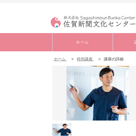
ホーム
ホーム
>
特別講座
>
講座の詳細
キャリアアップ・実
務
書道
音楽
発声・ボイストレー
ニング