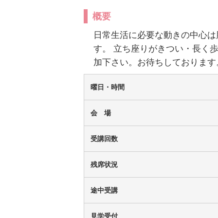
概要
ピアノ 写真販売
チケット
日常生活に必要な動きの中心は
す。 立ち座りがきつい・長く
加下さい。お待ちしております
曜日・時間
会 場
受講回数
残席状況
途中受講
見学受付