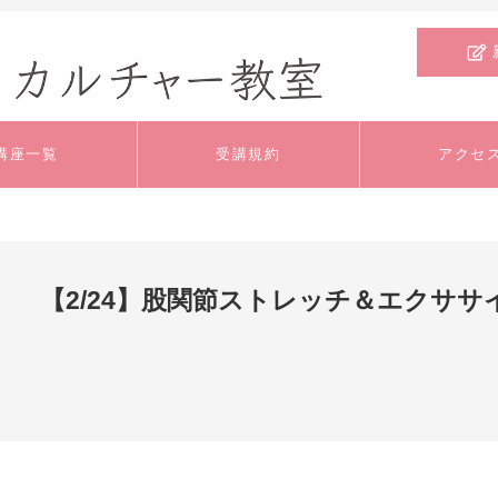
講座一覧
受講規約
アクセ
文芸・教養
料理
外国語
【2/24】股関節ストレッチ＆エクササ
いけばな・ﾌﾗﾜｰｱﾚﾝ
工芸
手芸
ｼﾞﾒﾝﾄ
舞踊・ダンス
健康・スポーツ
趣味
ジュニア・キッズ
特別講座
体験講座