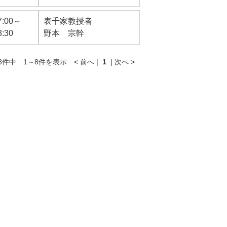
7:00～
表千家教授者
8:30
野本 宗幹
件中 1～8件を表示 < 前へ |
1
| 次へ >