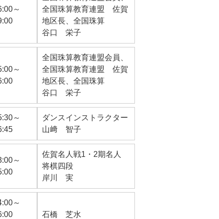
6:00～
全国珠算教育連盟 佐賀
9:00
地区長、全国珠算
谷口 栄子
全国珠算教育連盟会員、
5:00～
全国珠算教育連盟 佐賀
6:00
地区長、全国珠算
谷口 栄子
5:30～
ダンスインストラクター
6:45
山﨑 智子
佐賀名人戦1・2期名人
3:00～
将棋四段
5:00
岸川 実
4:00～
6:00
石橋 芝水