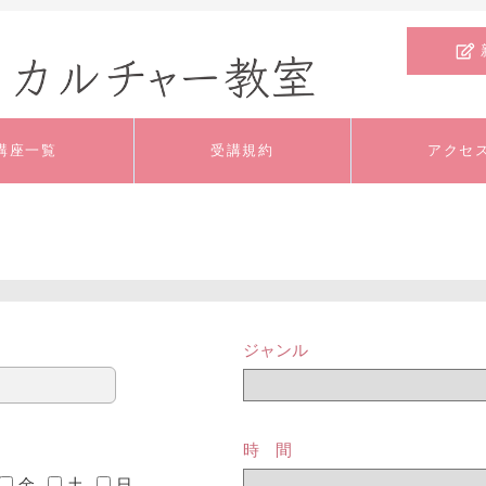
講座一覧
受講規約
アクセ
文芸・教養
料理
外国語
いけばな・ﾌﾗﾜｰｱﾚﾝ
工芸
手芸
ｼﾞﾒﾝﾄ
ジャンル
舞踊・ダンス
健康・スポーツ
趣味
時 間
ジュニア・キッズ
特別講座
体験講座
金
土
日