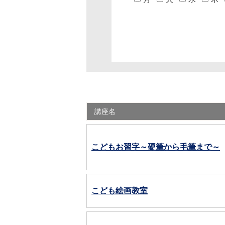
チケット
講座名
こどもお習字～硬筆から毛筆まで～
こども絵画教室