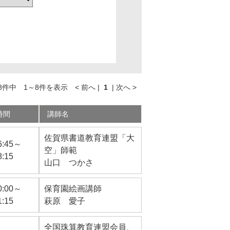
件中 1～8件を表示 < 前へ |
1
| 次へ >
時間
講師名
佐賀県書道教育連盟「大
6:45～
空」師範
8:15
山口 つかさ
0:00～
保育園絵画講師
1:15
萩原 愛子
全国珠算教育連盟会員、