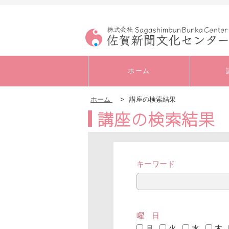
ホーム
ホーム
>
講座の検索結果
講座の検索結果
キャリアアップ・実
務
書道
キーワード
音楽
曜 日
発声・ボイストレー
ニング
月
火
水
木