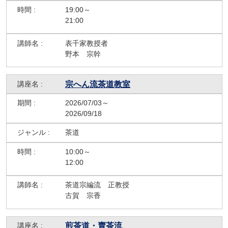
19:00～
21:00
表千家教授者
野本 宗幹
宗へん流茶道教室
2026/07/03～
2026/09/18
茶道
10:00～
12:00
茶道宗編流 正教授
古賀 宗香
煎茶道・賣茶流