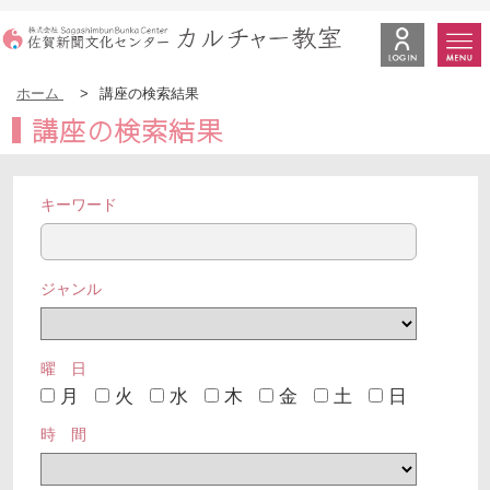
ホーム
>
講座の検索結果
講座の検索結果
キーワード
ジャンル
曜 日
月
火
水
木
金
土
日
時 間