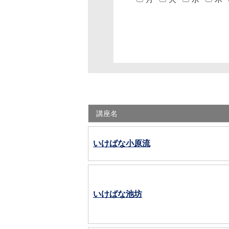
ピアノ 写真販売
チケット
講座名
いけばな小原流
いけばな池坊