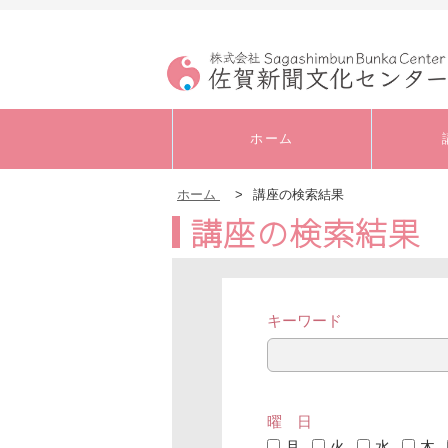
ホーム
ホーム
>
講座の検索結果
講座の検索結果
キャリアアップ・実
務
書道
キーワード
音楽
曜 日
発声・ボイストレー
ニング
月
火
水
木