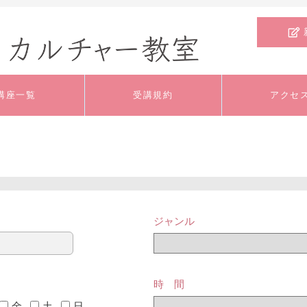
講座一覧
受講規約
アクセ
文芸・教養
料理
外国語
いけばな・ﾌﾗﾜｰｱﾚﾝ
工芸
手芸
ｼﾞﾒﾝﾄ
ジャンル
舞踊・ダンス
健康・スポーツ
趣味
時 間
ジュニア・キッズ
特別講座
体験講座
金
土
日