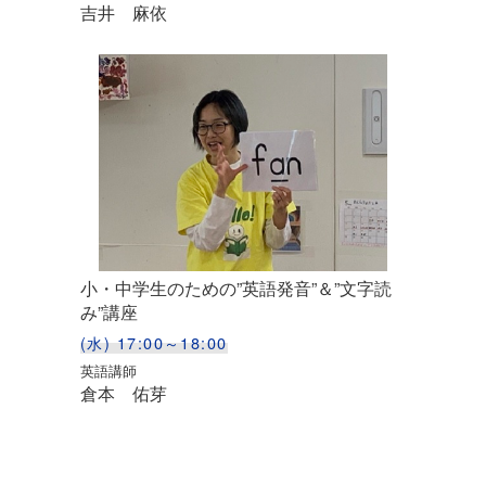
吉井 麻依
小・中学生のための”英語発音”＆”文字読
み”講座
(水) 17:00～18:00
英語講師
倉本 佑芽