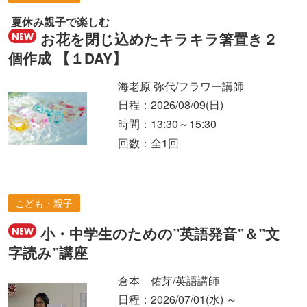
夏休み親子で楽しむ
お花を閉じ込めたキラキラ箸置き２
個作成 【１DAY】
海老原 弥代/フラワー講師
日程：2026/08/09
(日)
時間：13:30～15:30
回数：全1回
こども・親子
小・中学生のための”英語発音”＆”文
字読み”講座
倉本 佑芽/英語講師
日程：2026/07/01
(水)
～