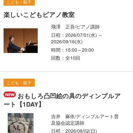
こども・親子
楽しいこどもピアノ教室
飛澤 正吾/ピアノ講師
日程：2026/07/01
(水)
～
2026/09/16
(水)
時間：15:00～20:00
回数：全10回
こども・親子
おもしろ凸凹絵の具のディンプルア
ート【1DAY】
吉井 麻依/ディンプルアート普
及協会認定講師
日程：2026/08/02
(日)