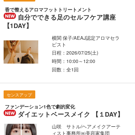
香で整えるアロマフットトリートメント
自分でできる足のセルフケア講座
【1DAY】
横関 保子/AEAJ認定アロマセラ
ピスト
日程：2026/07/25
(土)
時間：10:00～12:00
回数：全1回
センスアップ
ファンデーション1色で劇的変化
ダイエットベースメイク 【１DAY】
山咲 サトル/ヘアメイクアーテ
ィスト事務所㈱美容家集団