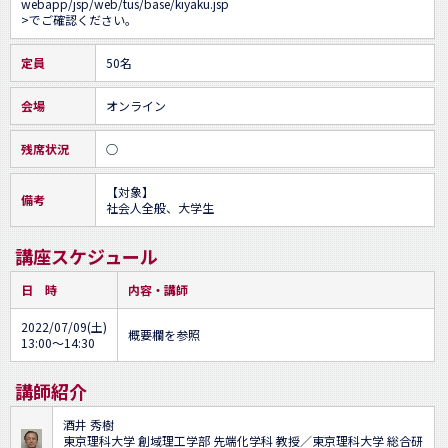
webapp/jsp/web/tus/base/kiyaku.jsp
>でご確認ください。
定員
50名
会場
オンライン
残席状況
○
【対象】

備考
社会人全般、大学生
講座スケジュール
日 時
内容・講師
2022/07/09(土)
概要欄を参照
13:00～14:30
講師紹介
酒井 秀樹
東京理科大学 創域理工学部 先端化学科 教授／東京理科大学 総合研