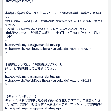
<
https://jcc-k.com/
>

本講座を含めた全4日程の化学シリーズ「化粧品の基礎」講座もございま
す。

個別にお申し込み頂くよりお得な割引受講料となりますので是非ご活用く
ださい。

ご受講される場合は以下のURLからお申し込みいただけます。

 ●化学シリーズ　「化粧品の基礎」　全4回　 6月25日（土） ～ 7月23日
（土）

<
https://web.my-class.jp/manabi-tus/asp-
webapp/web/WWebKozaShosaiNyuryoku.do?kozaId=429613
>

本講座については、会場受講がございます。

詳しくは下記URLにてご確認ください。

<
https://web.my-class.jp/manabi-tus/asp-
webapp/web/WWebKozaShosaiNyuryoku.do?kozaId=430138
>

【キャンセルポリシー】

キャンセル料は受講申し込み完了後から発生しますので、ご注意くださ
い。必ず、受講お申し込み前に東京理科大学オープンカレッジ受講規約<
https://web.my-class.jp/manabi-tus/asp-