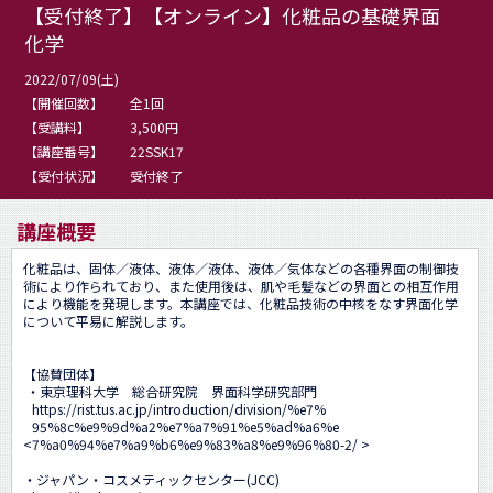
【受付終了】【オンライン】化粧品の基礎界面
化学
2022/07/09(土)
【開催回数】
全1回
【受講料】
3,500円
【講座番号】
22SSK17
【受付状況】
受付終了
講座概要
化粧品は、固体／液体、液体／液体、液体／気体などの各種界面の制御技
術により作られており、また使用後は、肌や毛髪などの界面との相互作用
により機能を発現します。本講座では、化粧品技術の中核をなす界面化学
について平易に解説します。

【協賛団体】

 ・東京理科大学　総合研究院　界面科学研究部門

https://rist.tus.ac.jp/introduction/division/%e7%

95%8c%e9%9d%a2%e7%a7%91%e5%ad%a6%e

<
7%a0%94%e7%a9%b6%e9%83%a8%e9%96%80-2/ 
>

・ジャパン・コスメティックセンター(JCC)
