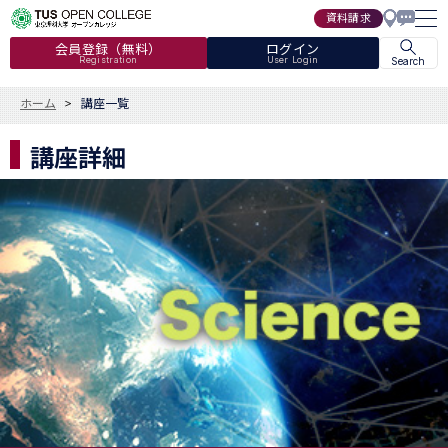
資料請求
会員登録（無料）
ログイン
Registration
User Login
Search
ホーム
講座一覧
講座詳細