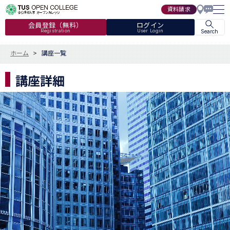
資料請求
会員登録（無料）
ログイン
Registration
User Login
Search
ホーム
講座一覧
講座詳細