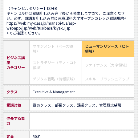
【キャンセルポリシー】区分B

キャンセル料は受講申し込み完了後から発生しますので、ご注意くださ
い。必ず、受講お申し込み前に東京理科大学オープンカレッジ受講規約<
https://web.my-class.jp/manabi-tus/asp-
webapp/jsp/web/tus/base/kiyaku.jsp
>でご確認ください。
マネジメント（ベース領
ヒューマンリソース（ヒト
域）
領域）
ビジネス講
座
ストラテジー（モノ・コト
ファイナンス（カネ領域）
カテゴリー
領域）
デジタル戦略（情報領域）
スキル・ブラッシュアップ
クラス
Executive & Management
受講対象
役員クラス、部長クラス、課長クラス、管理職志望層
伸長する能
力
定員
50名