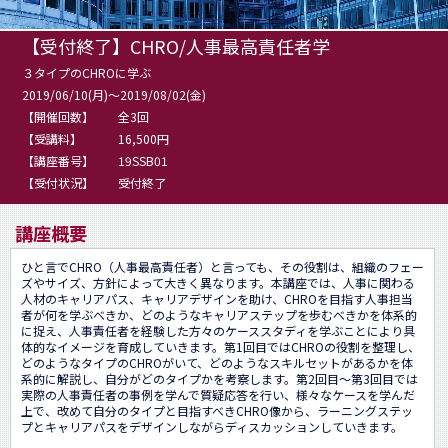
【受付終了】CHRO/人事最高責任者学
３タイプのCHROに学ぶ
2019/06/10(月)～2019/08/02(金)
【開催回数】
全3回
【受講料】
16,500円
【講座番号】
19SSB01
【受付状況】
受付終了
講座概要
ひと言でCHRO（人事最高責任者）と言っても、その役割は、組織のフェー
ズやサイズ、方針によって大きく異なります。本講座では、人事に関わる
人材のキャリアパス、キャリアデザインを助け、CHROを目指す人事担当
者が何を学ぶべきか、どのようなキャリアステップを歩むべきかを体系的
に捉え、人事責任者を経験した方々のケーススタディを学ぶことにより具
体的なイメージを育成していきます。第1回目ではCHROの役割を整理し、
どのようなタイプのCHROがいて、どのようなスキルセットがあるかを体
系的に解説し、自分がどのタイプかを考察します。第2回目～第3回目では
実際の人事責任者の事例を学んで質疑応答を行い、様々なケースを学んだ
上で、改めて自分のタイプと目指すべきCHRO像から、ラーニングステッ
プとキャリアパスをデザインしながらディスカッションしていきます。
