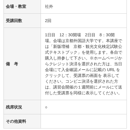
会場・教室
社外
受講回数
2回
1日目 12：30開場 2日目 8：30開
場。会場は京都外国語大学です。本講座で
は「新版増補 京都・観光文化検定試験公
式テキストブック」を使用します。各自で
購入し持参して下さい。※ホームページか
備 考
らクレジット決済を選択された方は、当日
会場にて入金確認メールに記載の URL を
クリックして、受講票の画面を 表示して
ください。コンビニ決済を選択された方
は、講習会開催の１週間前にメールにて送
付した受講票を同様に表示してください。
残席状況
○
その他資料