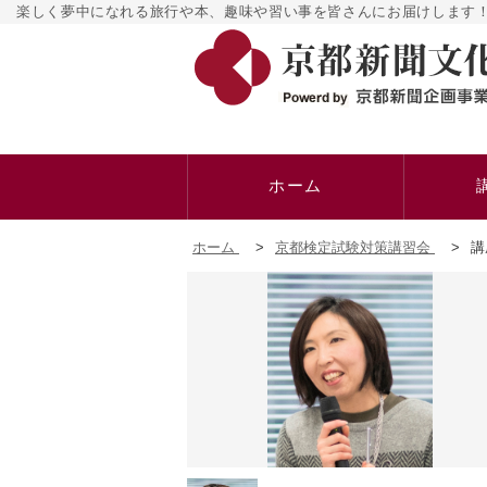
楽しく夢中になれる旅行や本、趣味や習い事を皆さんにお届けします！
ホーム
ホーム
>
京都検定試験対策講習会
>
講