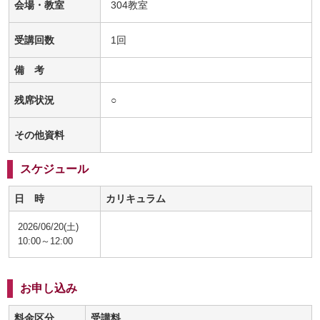
会場・教室
304教室
受講回数
1回
備 考
残席状況
○
その他資料
スケジュール
日 時
カリキュラム
2026/06/20(土)
10:00～12:00
お申し込み
料金区分
受講料