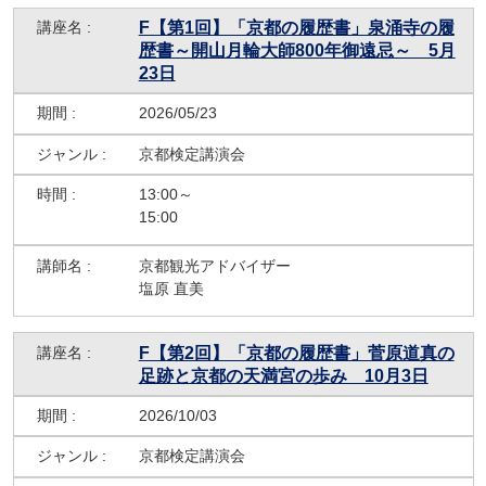
F【第1回】「京都の履歴書」泉涌寺の履
歴書～開山月輪大師800年御遠忌～ 5月
23日
2026/05/23
京都検定講演会
13:00～
15:00
京都観光アドバイザー
塩原 直美
F【第2回】「京都の履歴書」菅原道真の
足跡と京都の天満宮の歩み 10月3日
2026/10/03
京都検定講演会