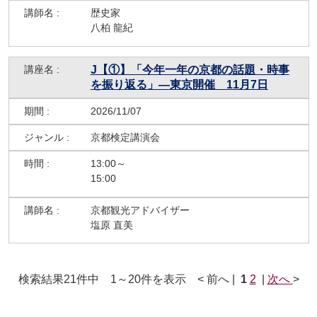
歴史家
八柏 龍紀
J【①】「今年一年の京都の話題・時事
を振り返る」―東京開催 11月7日
2026/11/07
京都検定講演会
13:00～
15:00
京都観光アドバイザー
塩原 直美
検索結果21件中 1～20件を表示 < 前へ |
1
2
|
次へ
>