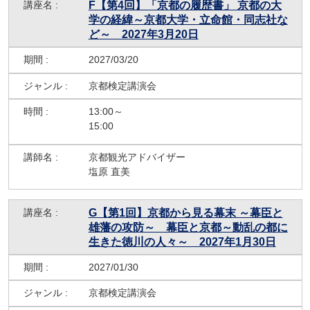
F【第4回】「京都の履歴書」 京都の大
学の経緯～京都大学・立命館・同志社な
ど～ 2027年3月20日
2027/03/20
京都検定講演会
13:00～
15:00
京都観光アドバイザー
塩原 直美
G【第1回】京都から見る幕末 ～幕臣と
雄藩の攻防～ 幕臣と京都～動乱の都に
生きた徳川の人々～ 2027年1月30日
2027/01/30
京都検定講演会