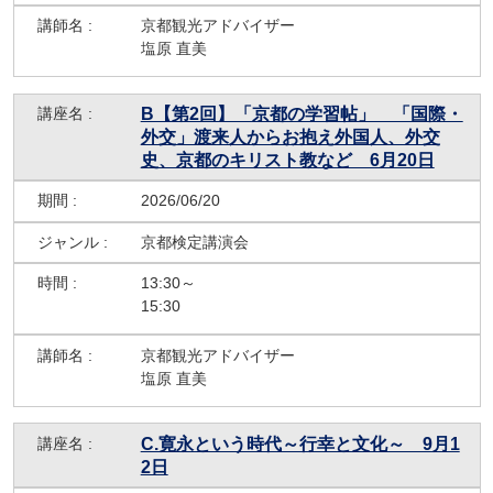
京都観光アドバイザー
塩原 直美
B【第2回】「京都の学習帖」 「国際・
外交」渡来人からお抱え外国人、外交
史、京都のキリスト教など 6月20日
2026/06/20
京都検定講演会
13:30～
15:30
京都観光アドバイザー
塩原 直美
C.寛永という時代～行幸と文化～ 9月1
2日