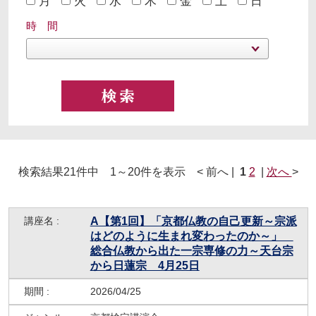
月
火
水
木
金
土
日
時 間
検索結果21件中 1～20件を表示 < 前へ |
1
2
|
次へ
>
A【第1回】「京都仏教の自己更新～宗派
はどのように生まれ変わったのか～」
総合仏教から出た一宗専修の力～天台宗
から日蓮宗 4月25日
2026/04/25