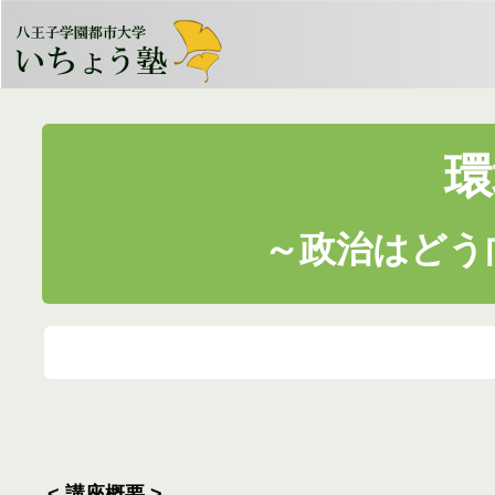
環
～政治はどう
< 講座概要 >