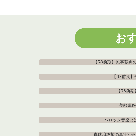
お
【R8前期】民事裁判
【R8前期
【R8前
美齢講座
バロック音楽と
真珠湾攻撃の真実から