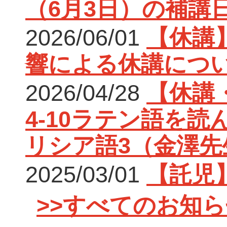
（6月3日）の補講
2026/06/01
【休講
響による休講につ
2026/04/28
【休講・
4-10ラテン語を読
リシア語3（金澤先
2025/03/01
【託児
>>すべてのお知