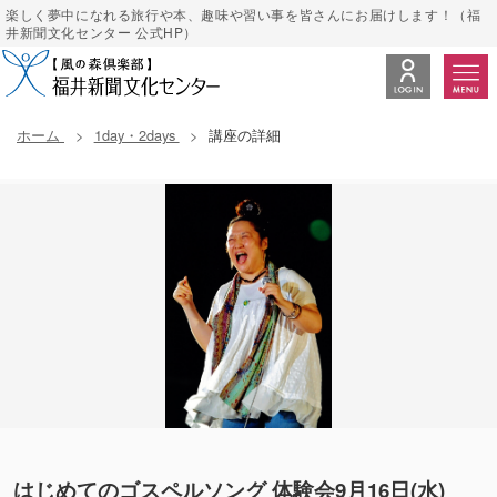
楽しく夢中になれる旅行や本、趣味や習い事を皆さんにお届けします！（福
井新聞文化センター 公式HP）
ホーム
1day・2days
講座の詳細
はじめてのゴスペルソング 体験会9月16日(水)