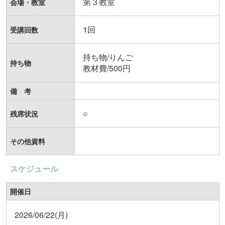
第３教室
会場・教室
1回
受講回数
持ち物/りんご

持ち物
教材費/500円
備 考
○
残席状況
その他資料
スケジュール
開催日
2026/06/22(月)