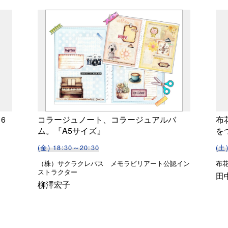
6
コラージュノート、コラージュアルバ
布
ム。『A5サイズ』
を
(金) 18:30～20:30
(土
（株）サクラクレパス メモラビリアート公認イン
布
ストラクター
田
柳澤宏子