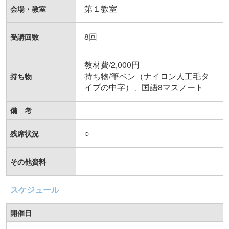
第１教室
会場・教室
8回
受講回数
教材費/2,000円

持ち物/筆ペン（ナイロン人工毛タ
持ち物
イプの中字）、国語8マスノート
備 考
○
残席状況
その他資料
スケジュール
開催日